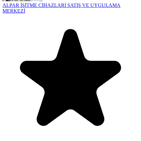
ALPAR İŞİTME CİHAZLARI SATIŞ VE UYGULAMA
MERKEZİ