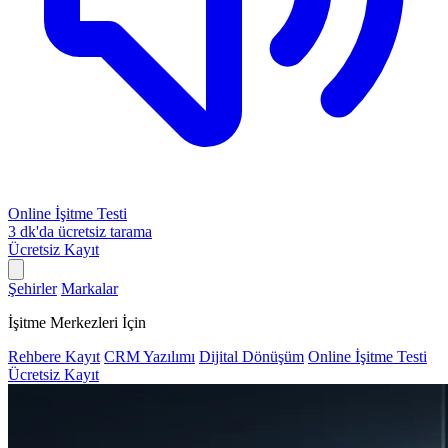
Online İşitme Testi
3 dk'da ücretsiz tarama
Ücretsiz Kayıt
Şehirler
Markalar
İşitme Merkezleri İçin
Rehbere Kayıt
CRM Yazılımı
Dijital Dönüşüm
Online İşitme Testi
Ücretsiz Kayıt