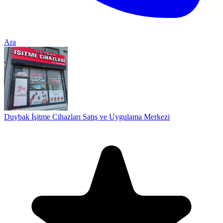
Ara
Duybak İşitme Cihazları Satış ve Uygulama Merkezi