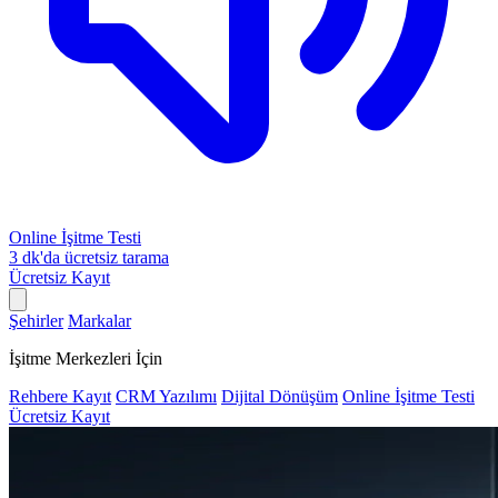
Online İşitme Testi
3 dk'da ücretsiz tarama
Ücretsiz Kayıt
Şehirler
Markalar
İşitme Merkezleri İçin
Rehbere Kayıt
CRM Yazılımı
Dijital Dönüşüm
Online İşitme Testi
Ücretsiz Kayıt