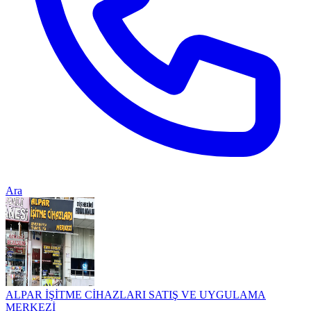
Ara
ALPAR İŞİTME CİHAZLARI SATIŞ VE UYGULAMA
MERKEZİ