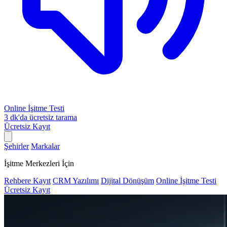
Online İşitme Testi
3 dk'da ücretsiz tarama
Ücretsiz Kayıt
Şehirler
Markalar
İşitme Merkezleri İçin
Rehbere Kayıt
CRM Yazılımı
Dijital Dönüşüm
Online İşitme Testi
Ücretsiz Kayıt