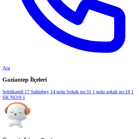
Ara
Gaziantep İlçeleri
Şehitkamil
17
Şahinbey
14
nolu Sokak no:31
1
nolu sokak no:18
1
SK NO:9
1