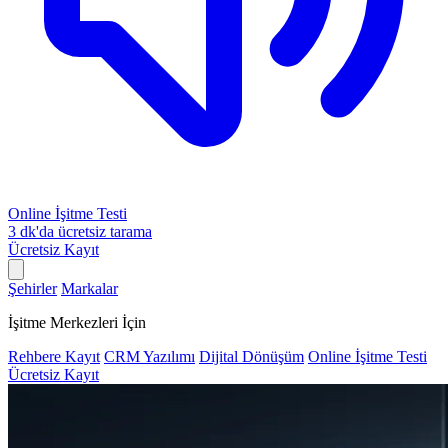
Online İşitme Testi
3 dk'da ücretsiz tarama
Ücretsiz Kayıt
Şehirler
Markalar
İşitme Merkezleri İçin
Rehbere Kayıt
CRM Yazılımı
Dijital Dönüşüm
Online İşitme Testi
Ücretsiz Kayıt