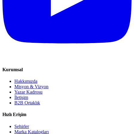
Kurumsal
Hakkımızda
Misyon & Vizyon
Yazar Kadrosu
İletişim
B2B Ortaklık
Hızlı Erişim
Şehirler
Marka Katalogları