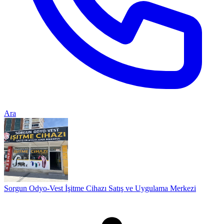
Ara
Sorgun Odyo-Vest İşitme Cihazı Satış ve Uygulama Merkezi