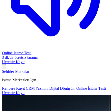
Online İşitme Testi
3 dk'da ücretsiz tarama
Ücretsiz Kayıt
Şehirler
Markalar
İşitme Merkezleri İçin
Rehbere Kayıt
CRM Yazılımı
Dijital Dönüşüm
Online İşitme Testi
Ücretsiz Kayıt