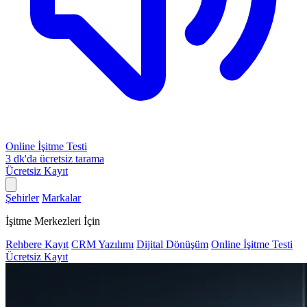
Online İşitme Testi
3 dk'da ücretsiz tarama
Ücretsiz Kayıt
Şehirler
Markalar
İşitme Merkezleri İçin
Rehbere Kayıt
CRM Yazılımı
Dijital Dönüşüm
Online İşitme Testi
Ücretsiz Kayıt