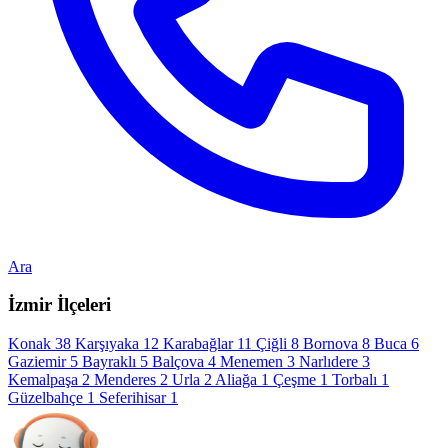
Ara
İzmir İlçeleri
Konak
38
Karşıyaka
12
Karabağlar
11
Çiğli
8
Bornova
8
Buca
6
Gaziemir
5
Bayraklı
5
Balçova
4
Menemen
3
Narlıdere
3
Kemalpaşa
2
Menderes
2
Urla
2
Aliağa
1
Çeşme
1
Torbalı
1
Güzelbahçe
1
Seferihisar
1