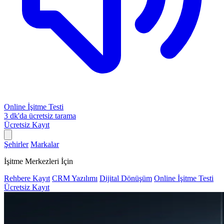
Online İşitme Testi
3 dk'da ücretsiz tarama
Ücretsiz Kayıt
Şehirler
Markalar
İşitme Merkezleri İçin
Rehbere Kayıt
CRM Yazılımı
Dijital Dönüşüm
Online İşitme Testi
Ücretsiz Kayıt