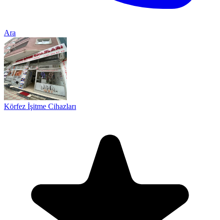
Ara
Körfez İşitme Cihazları