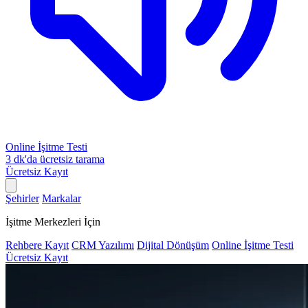
Online İşitme Testi
3 dk'da ücretsiz tarama
Ücretsiz Kayıt
Şehirler
Markalar
İşitme Merkezleri İçin
Rehbere Kayıt
CRM Yazılımı
Dijital Dönüşüm
Online İşitme Testi
Ücretsiz Kayıt