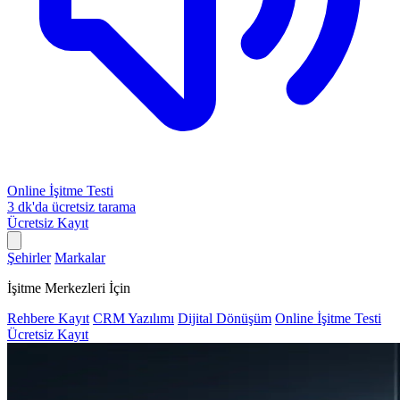
Online İşitme Testi
3 dk'da ücretsiz tarama
Ücretsiz Kayıt
Şehirler
Markalar
İşitme Merkezleri İçin
Rehbere Kayıt
CRM Yazılımı
Dijital Dönüşüm
Online İşitme Testi
Ücretsiz Kayıt