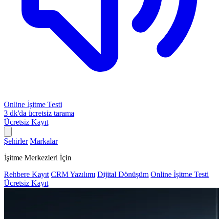
Online İşitme Testi
3 dk'da ücretsiz tarama
Ücretsiz Kayıt
Şehirler
Markalar
İşitme Merkezleri İçin
Rehbere Kayıt
CRM Yazılımı
Dijital Dönüşüm
Online İşitme Testi
Ücretsiz Kayıt