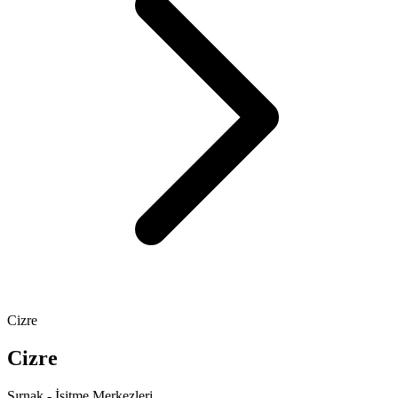
Cizre
Cizre
Şırnak - İşitme Merkezleri