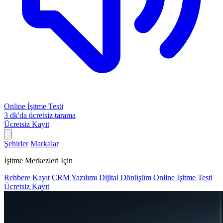
Online İşitme Testi
3 dk'da ücretsiz tarama
Ücretsiz Kayıt
Şehirler
Markalar
İşitme Merkezleri İçin
Rehbere Kayıt
CRM Yazılımı
Dijital Dönüşüm
Online İşitme Testi
Ücretsiz Kayıt