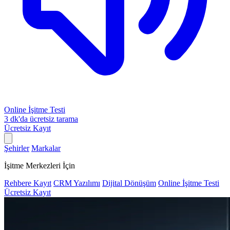
Online İşitme Testi
3 dk'da ücretsiz tarama
Ücretsiz Kayıt
Şehirler
Markalar
İşitme Merkezleri İçin
Rehbere Kayıt
CRM Yazılımı
Dijital Dönüşüm
Online İşitme Testi
Ücretsiz Kayıt