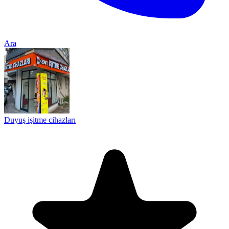
Ara
Duyuş işitme cihazları