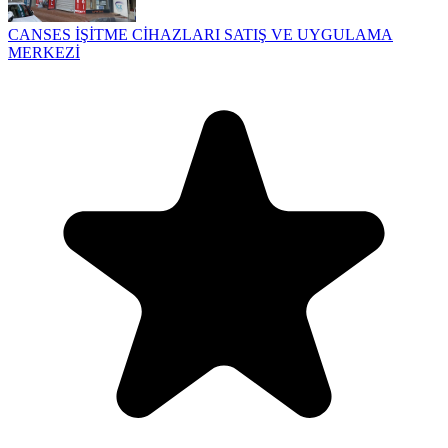
CANSES İŞİTME CİHAZLARI SATIŞ VE UYGULAMA
MERKEZİ