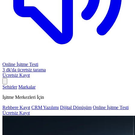
Online İşitme Testi
3 dk'da ücretsiz tarama
Ücretsiz Kayıt
Şehirler
Markalar
İşitme Merkezleri İçin
Rehbere Kayıt
CRM Yazılımı
Dijital Dönüşüm
Online İşitme Testi
Ücretsiz Kayıt