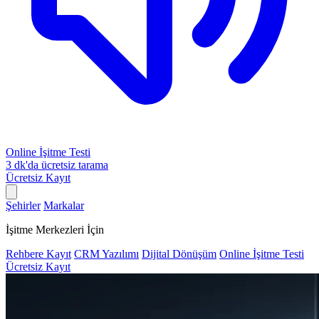
Online İşitme Testi
3 dk'da ücretsiz tarama
Ücretsiz Kayıt
Şehirler
Markalar
İşitme Merkezleri İçin
Rehbere Kayıt
CRM Yazılımı
Dijital Dönüşüm
Online İşitme Testi
Ücretsiz Kayıt