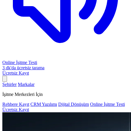
Online İşitme Testi
3 dk'da ücretsiz tarama
Ücretsiz Kayıt
Şehirler
Markalar
İşitme Merkezleri İçin
Rehbere Kayıt
CRM Yazılımı
Dijital Dönüşüm
Online İşitme Testi
Ücretsiz Kayıt