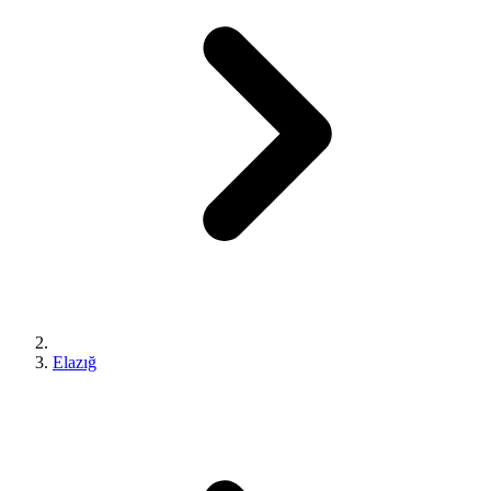
Elazığ