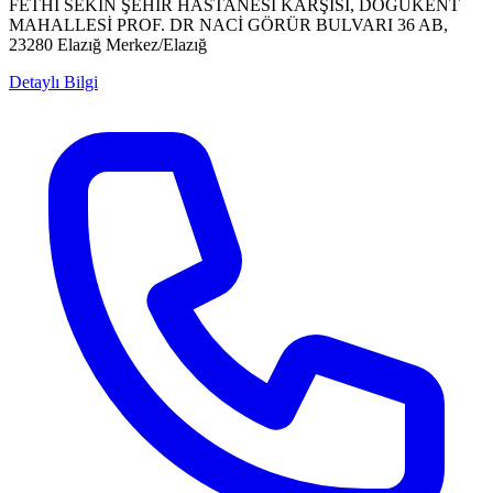
FETHİ SEKİN ŞEHİR HASTANESİ KARŞISI, DOĞUKENT
MAHALLESİ PROF. DR NACİ GÖRÜR BULVARI 36 AB,
23280 Elazığ Merkez/Elazığ
Detaylı Bilgi