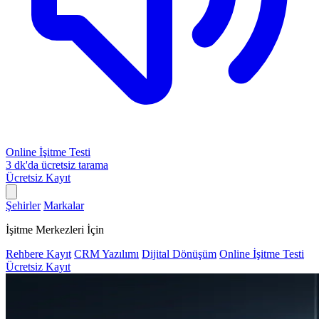
Online İşitme Testi
3 dk'da ücretsiz tarama
Ücretsiz Kayıt
Şehirler
Markalar
İşitme Merkezleri İçin
Rehbere Kayıt
CRM Yazılımı
Dijital Dönüşüm
Online İşitme Testi
Ücretsiz Kayıt