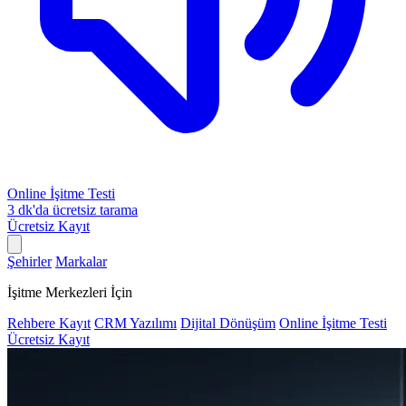
Online İşitme Testi
3 dk'da ücretsiz tarama
Ücretsiz Kayıt
Şehirler
Markalar
İşitme Merkezleri İçin
Rehbere Kayıt
CRM Yazılımı
Dijital Dönüşüm
Online İşitme Testi
Ücretsiz Kayıt