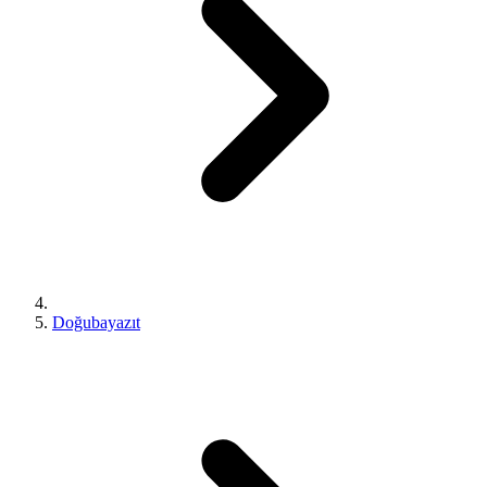
Doğubayazıt