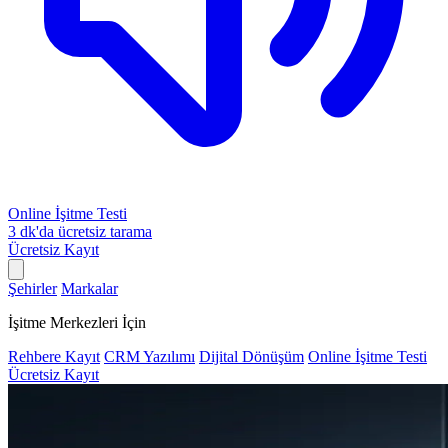
Online İşitme Testi
3 dk'da ücretsiz tarama
Ücretsiz Kayıt
Şehirler
Markalar
İşitme Merkezleri İçin
Rehbere Kayıt
CRM Yazılımı
Dijital Dönüşüm
Online İşitme Testi
Ücretsiz Kayıt