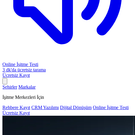
Online İşitme Testi
3 dk'da ücretsiz tarama
Ücretsiz Kayıt
Şehirler
Markalar
İşitme Merkezleri İçin
Rehbere Kayıt
CRM Yazılımı
Dijital Dönüşüm
Online İşitme Testi
Ücretsiz Kayıt