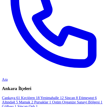
Ara
Ankara İlçeleri
Çankaya
61
Keçiören
18
Yenimahalle
12
Sincan
8
Etimesgut
6
Altındağ
5
Mamak
2
Pursaklar
1
Ostim Organize Sanayi Bölgesi
1
Gölbaşı
1
Sincan Osb
1