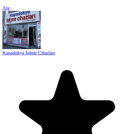
Ara
Kapadokya İşitme Cihazları