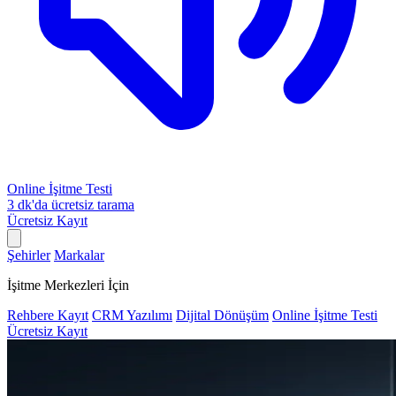
Online İşitme Testi
3 dk'da ücretsiz tarama
Ücretsiz Kayıt
Şehirler
Markalar
İşitme Merkezleri İçin
Rehbere Kayıt
CRM Yazılımı
Dijital Dönüşüm
Online İşitme Testi
Ücretsiz Kayıt