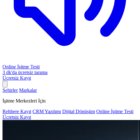
Online İşitme Testi
3 dk'da ücretsiz tarama
Ücretsiz Kayıt
Şehirler
Markalar
İşitme Merkezleri İçin
Rehbere Kayıt
CRM Yazılımı
Dijital Dönüşüm
Online İşitme Testi
Ücretsiz Kayıt