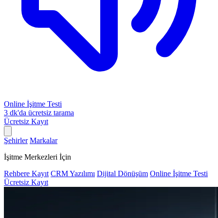
Online İşitme Testi
3 dk'da ücretsiz tarama
Ücretsiz Kayıt
Şehirler
Markalar
İşitme Merkezleri İçin
Rehbere Kayıt
CRM Yazılımı
Dijital Dönüşüm
Online İşitme Testi
Ücretsiz Kayıt