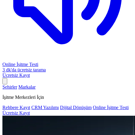
Online İşitme Testi
3 dk'da ücretsiz tarama
Ücretsiz Kayıt
Şehirler
Markalar
İşitme Merkezleri İçin
Rehbere Kayıt
CRM Yazılımı
Dijital Dönüşüm
Online İşitme Testi
Ücretsiz Kayıt