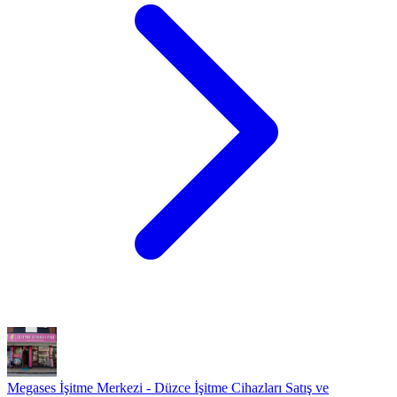
Megases İşitme Merkezi - Düzce İşitme Cihazları Satış ve