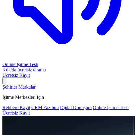
Online İşitme Testi
3 dk'da ücretsiz tarama
Ücretsiz Kayıt
Şehirler
Markalar
İşitme Merkezleri İçin
Rehbere Kayıt
CRM Yazılımı
Dijital Dönüşüm
Online İşitme Testi
Ücretsiz Kayıt