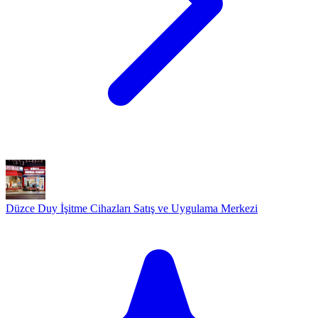
Düzce Duy İşitme Cihazları Satış ve Uygulama Merkezi