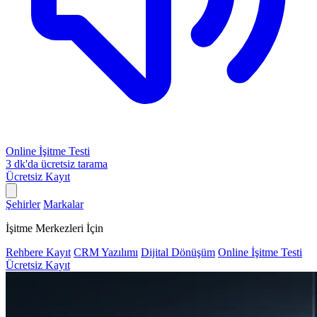
Online İşitme Testi
3 dk'da ücretsiz tarama
Ücretsiz Kayıt
Şehirler
Markalar
İşitme Merkezleri İçin
Rehbere Kayıt
CRM Yazılımı
Dijital Dönüşüm
Online İşitme Testi
Ücretsiz Kayıt