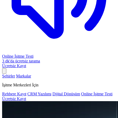
Online İşitme Testi
3 dk'da ücretsiz tarama
Ücretsiz Kayıt
Şehirler
Markalar
İşitme Merkezleri İçin
Rehbere Kayıt
CRM Yazılımı
Dijital Dönüşüm
Online İşitme Testi
Ücretsiz Kayıt