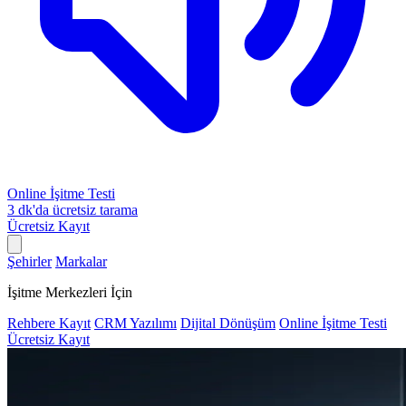
Online İşitme Testi
3 dk'da ücretsiz tarama
Ücretsiz Kayıt
Şehirler
Markalar
İşitme Merkezleri İçin
Rehbere Kayıt
CRM Yazılımı
Dijital Dönüşüm
Online İşitme Testi
Ücretsiz Kayıt