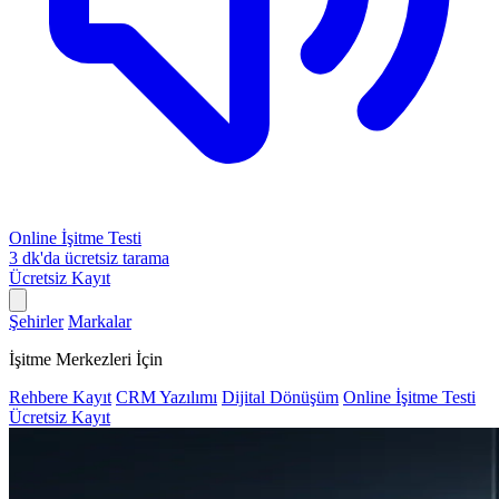
Online İşitme Testi
3 dk'da ücretsiz tarama
Ücretsiz Kayıt
Şehirler
Markalar
İşitme Merkezleri İçin
Rehbere Kayıt
CRM Yazılımı
Dijital Dönüşüm
Online İşitme Testi
Ücretsiz Kayıt