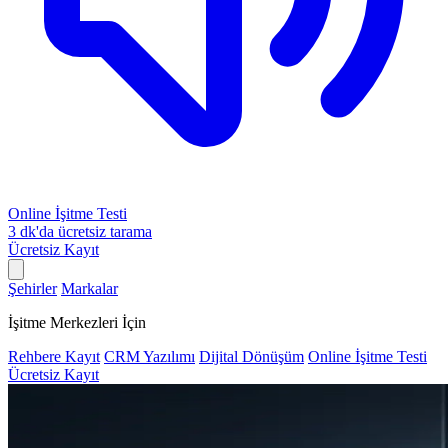
Online İşitme Testi
3 dk'da ücretsiz tarama
Ücretsiz Kayıt
Şehirler
Markalar
İşitme Merkezleri İçin
Rehbere Kayıt
CRM Yazılımı
Dijital Dönüşüm
Online İşitme Testi
Ücretsiz Kayıt