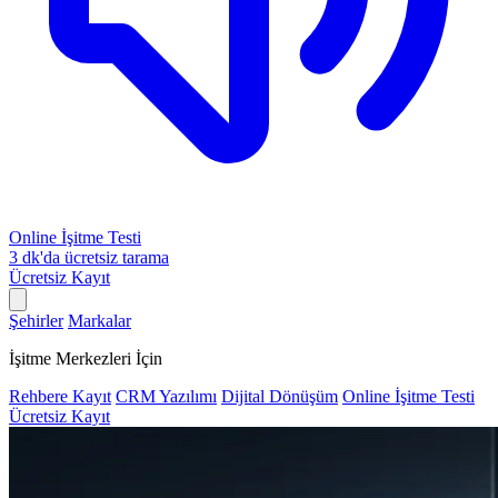
Online İşitme Testi
3 dk'da ücretsiz tarama
Ücretsiz Kayıt
Şehirler
Markalar
İşitme Merkezleri İçin
Rehbere Kayıt
CRM Yazılımı
Dijital Dönüşüm
Online İşitme Testi
Ücretsiz Kayıt