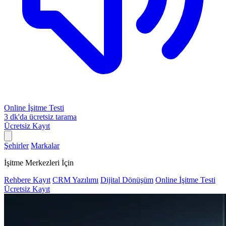
Online İşitme Testi
3 dk'da ücretsiz tarama
Ücretsiz Kayıt
Şehirler
Markalar
İşitme Merkezleri İçin
Rehbere Kayıt
CRM Yazılımı
Dijital Dönüşüm
Online İşitme Testi
Ücretsiz Kayıt