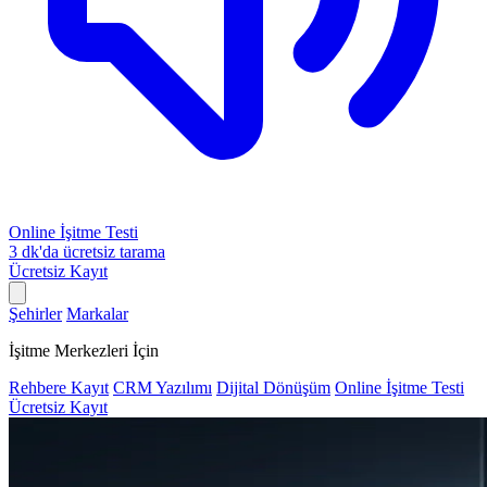
Online İşitme Testi
3 dk'da ücretsiz tarama
Ücretsiz Kayıt
Şehirler
Markalar
İşitme Merkezleri İçin
Rehbere Kayıt
CRM Yazılımı
Dijital Dönüşüm
Online İşitme Testi
Ücretsiz Kayıt