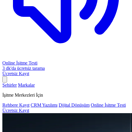
Online İşitme Testi
3 dk'da ücretsiz tarama
Ücretsiz Kayıt
Şehirler
Markalar
İşitme Merkezleri İçin
Rehbere Kayıt
CRM Yazılımı
Dijital Dönüşüm
Online İşitme Testi
Ücretsiz Kayıt