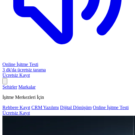
Online İşitme Testi
3 dk'da ücretsiz tarama
Ücretsiz Kayıt
Şehirler
Markalar
İşitme Merkezleri İçin
Rehbere Kayıt
CRM Yazılımı
Dijital Dönüşüm
Online İşitme Testi
Ücretsiz Kayıt