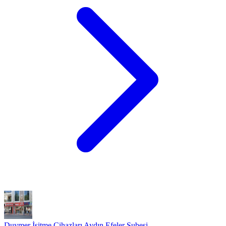
Duymer İşitme Cihazları Aydın Efeler Şubesi