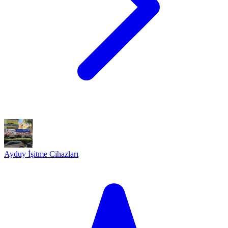
Ayduy İşitme Cihazları