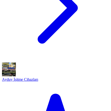
Ayduy İşitme Cihazları