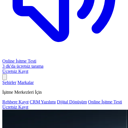
Online İşitme Testi
3 dk'da ücretsiz tarama
Ücretsiz Kayıt
Şehirler
Markalar
İşitme Merkezleri İçin
Rehbere Kayıt
CRM Yazılımı
Dijital Dönüşüm
Online İşitme Testi
Ücretsiz Kayıt