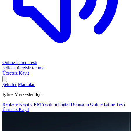
Online İşitme Testi
3 dk'da ücretsiz tarama
Ücretsiz Kayıt
Şehirler
Markalar
İşitme Merkezleri İçin
Rehbere Kayıt
CRM Yazılımı
Dijital Dönüşüm
Online İşitme Testi
Ücretsiz Kayıt