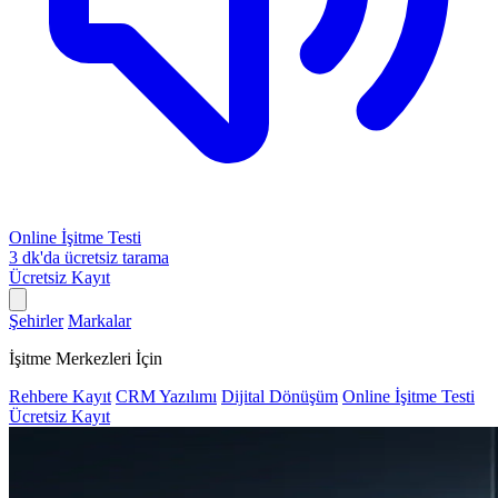
Online İşitme Testi
3 dk'da ücretsiz tarama
Ücretsiz Kayıt
Şehirler
Markalar
İşitme Merkezleri İçin
Rehbere Kayıt
CRM Yazılımı
Dijital Dönüşüm
Online İşitme Testi
Ücretsiz Kayıt