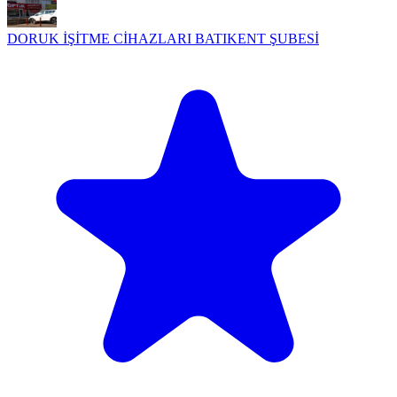
DORUK İŞİTME CİHAZLARI BATIKENT ŞUBESİ