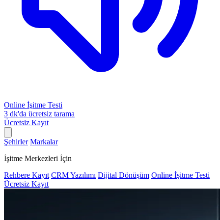
Online İşitme Testi
3 dk'da ücretsiz tarama
Ücretsiz Kayıt
Şehirler
Markalar
İşitme Merkezleri İçin
Rehbere Kayıt
CRM Yazılımı
Dijital Dönüşüm
Online İşitme Testi
Ücretsiz Kayıt