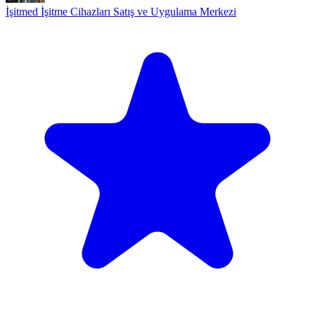
İşitmed İşitme Cihazları Satış ve Uygulama Merkezi