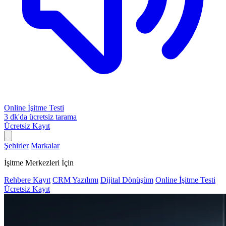
Online İşitme Testi
3 dk'da ücretsiz tarama
Ücretsiz Kayıt
Şehirler
Markalar
İşitme Merkezleri İçin
Rehbere Kayıt
CRM Yazılımı
Dijital Dönüşüm
Online İşitme Testi
Ücretsiz Kayıt