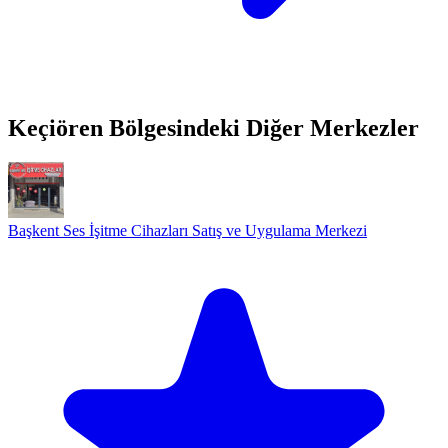
Keçiören Bölgesindeki Diğer Merkezler
Başkent Ses İşitme Cihazları Satış ve Uygulama Merkezi