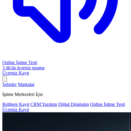
Online İşitme Testi
3 dk'da ücretsiz tarama
Ücretsiz Kayıt
Şehirler
Markalar
İşitme Merkezleri İçin
Rehbere Kayıt
CRM Yazılımı
Dijital Dönüşüm
Online İşitme Testi
Ücretsiz Kayıt