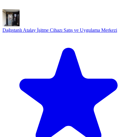
Dağıstanlı Atalay İşitme Cihazı Satış ve Uygulama Merkezi