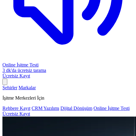
Online İşitme Testi
3 dk'da ücretsiz tarama
Ücretsiz Kayıt
Şehirler
Markalar
İşitme Merkezleri İçin
Rehbere Kayıt
CRM Yazılımı
Dijital Dönüşüm
Online İşitme Testi
Ücretsiz Kayıt