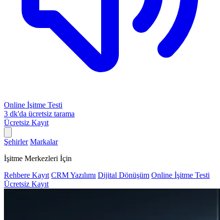
Online İşitme Testi
3 dk'da ücretsiz tarama
Ücretsiz Kayıt
Şehirler
Markalar
İşitme Merkezleri İçin
Rehbere Kayıt
CRM Yazılımı
Dijital Dönüşüm
Online İşitme Testi
Ücretsiz Kayıt