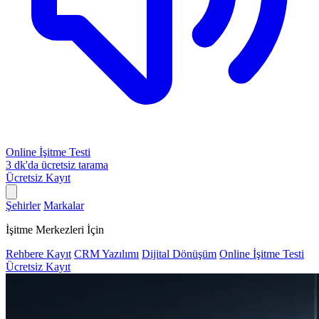
Online İşitme Testi
3 dk'da ücretsiz tarama
Ücretsiz Kayıt
Şehirler
Markalar
İşitme Merkezleri İçin
Rehbere Kayıt
CRM Yazılımı
Dijital Dönüşüm
Online İşitme Testi
Ücretsiz Kayıt