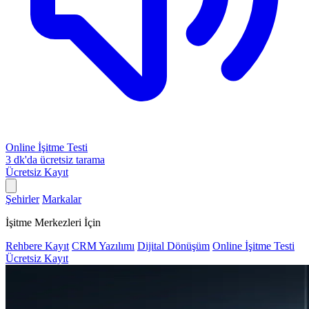
Online İşitme Testi
3 dk'da ücretsiz tarama
Ücretsiz Kayıt
Şehirler
Markalar
İşitme Merkezleri İçin
Rehbere Kayıt
CRM Yazılımı
Dijital Dönüşüm
Online İşitme Testi
Ücretsiz Kayıt